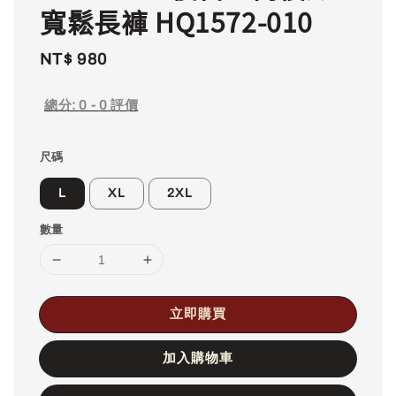
寬鬆長褲 HQ1572-010
Regular
NT$ 980
price
總分:
0
-
0
評價
尺碼
L
XL
2XL
數量
立即購買
加入購物車