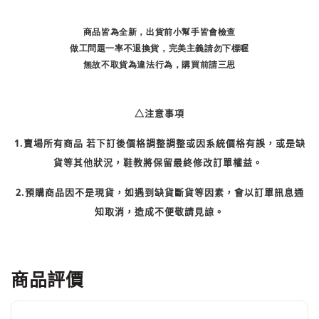
商品皆為全新，出貨前小幫手皆會檢查
做工問題一率不退換貨，完美主義請勿下標喔
無故不取貨為違法行為，購買前請三思
△注意事項
1.賣場所有商品 若下訂後價格調整調整或因系統價格有誤，或是缺
貨等其他狀況，鞋教將保留最終修改訂單權益。 
2.預購商品因不是現貨，如遇到缺貨斷貨等因素，會以訂單訊息通
知取消，造成不便敬請見諒。
商品評價