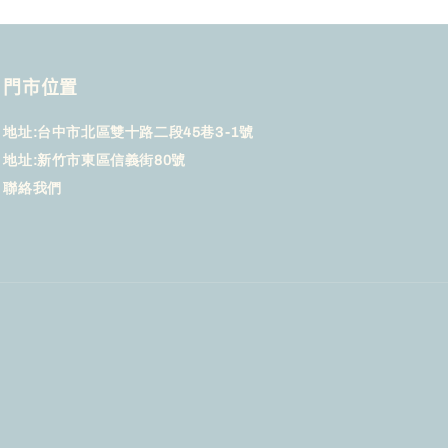
門市位置
地址:台中市北區雙十路二段45巷3-1號
地址:新竹市東區信義街80號
聯絡我們