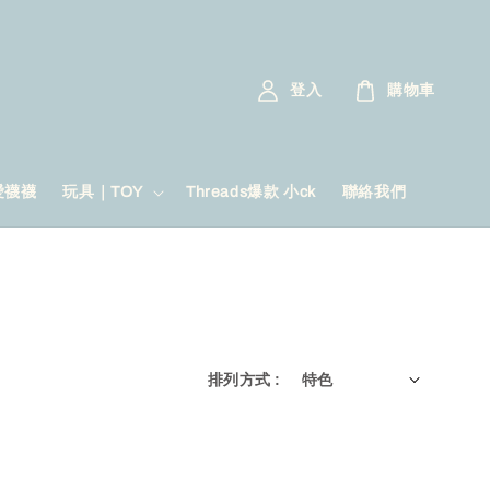
登入
購物車
愛襪襪
玩具｜TOY
Threads爆款 小ck
聯絡我們
排列方式 :