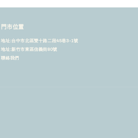
門市位置
地址:台中市北區雙十路二段45巷3-1號
地址:新竹市東區信義街80號
聯絡我們