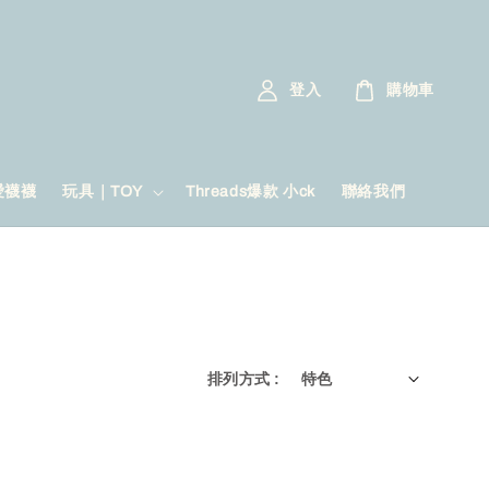
登入
購物車
愛襪襪
玩具｜TOY
Threads爆款 小ck
聯絡我們
排列方式 :