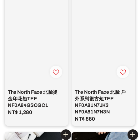
The North Face 北臉燙
The North Face 北臉 戶
金印花短TEE
外系列復古短TEE
NF0A84GSOGC1
NF0A81N7JK3
NF0A81N7N3N
Regular
NT$ 1,280
Regular
NT$ 880
price
price