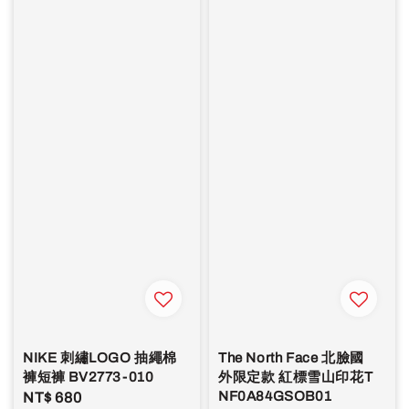
NIKE 刺繡LOGO 抽繩棉
The North Face 北臉國
褲短褲 BV2773-010
外限定款 紅標雪山印花T
NF0A84GSOB01
Regular
NT$ 680