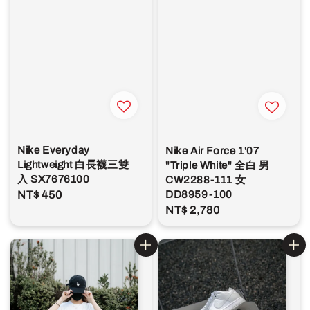
Nike Everyday
Nike Air Force 1'07
Lightweight 白長襪三雙
"Triple White" 全白 男
入 SX7676100
CW2288-111 女
DD8959-100
Regular
NT$ 450
Regular
NT$ 2,780
price
price