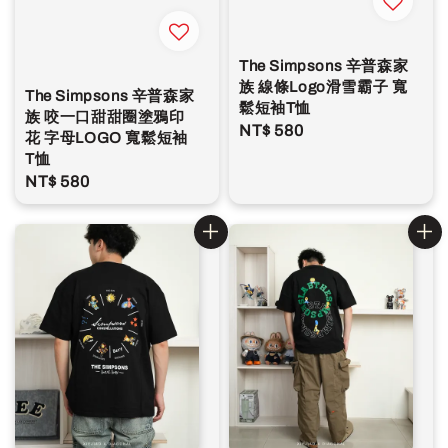
The Simpsons 辛普森家
族 線條Logo滑雪霸子 寬
The Simpsons 辛普森家
鬆短袖T恤
族 咬一口甜甜圈塗鴉印
Regular
NT$ 580
花 字母LOGO 寬鬆短袖
price
T恤
Regular
NT$ 580
price