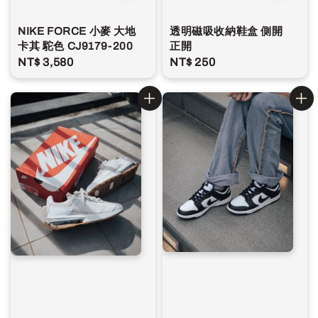
NIKE FORCE 小麥 大地
透明磁吸收納鞋盒 側開
卡其 駝色 CJ9179-200
正開
Regular
NT$ 3,580
Regular
NT$ 250
price
price