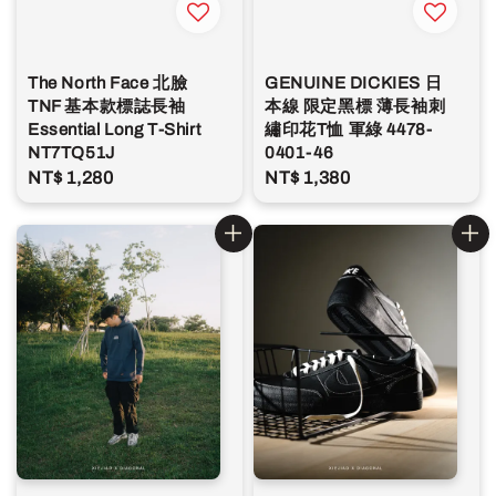
The North Face 北臉
GENUINE DICKIES 日
TNF 基本款標誌長袖
本線 限定黑標 薄長袖刺
Essential Long T-Shirt
繡印花T恤 軍綠 4478-
NT7TQ51J
0401-46
Regular
NT$ 1,280
Regular
NT$ 1,380
price
price