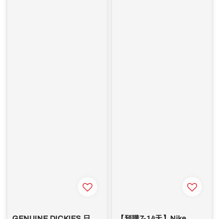
GENUINE DICKIES 日
【預購7-14天】Nike