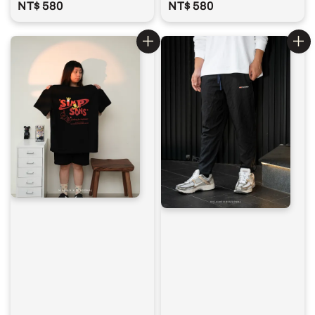
Regular
NT$ 580
Regular
NT$ 580
price
price