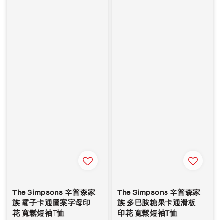
The Simpsons 辛普森家
The Simpsons 辛普森家
族 霸子卡通圖案字母印
族 多巴胺糖果卡通滑板
花 寬鬆短袖T恤
印花 寬鬆短袖T恤