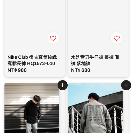
Nike Club 復古直筒梭織
水洗彎刀牛仔褲 長褲 寬
寬鬆長褲 HQ1572-010
褲 落地褲
Regular
NT$ 980
Regular
NT$ 680
price
price