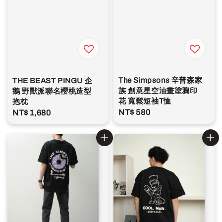
The Simpsons 辛普森家
THE BEAST PINGU 企
族 創意星空油畫塗鴉印
鵝 野獸派聯名櫻桃造型
花 寬鬆短袖T恤
抱枕
Regular
NT$ 580
Regular
NT$ 1,680
price
price