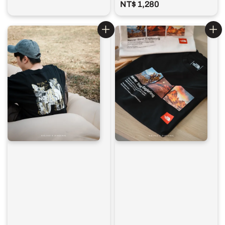
Regular
NT$ 1,280
price
price