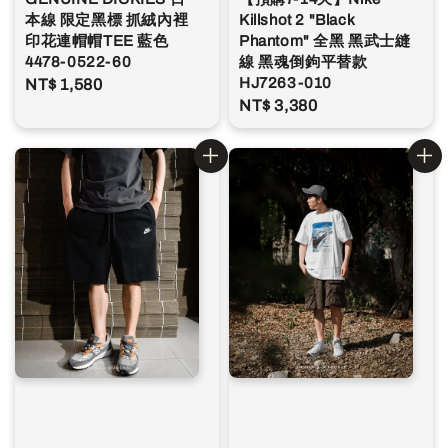
本線 限定黑標 抓絨內裡
Killshot 2 "Black
印花連帽帽TEE 藍色
Phantom" 全黑 黑武士縫
4478-0522-60
線 黑魂倒鉤平替款
HJ7263-010
Regular
NT$ 1,580
Regular
NT$ 3,380
price
price