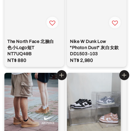
The North Face 北臉白
Nike W Dunk Low
色小Logo短T
"Photon Dust" 灰白女款
NT7UQ49B
DD1503-103
Regular
NT$ 880
Regular
NT$ 2,980
price
price