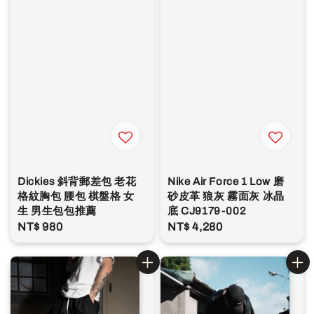
Dickies 斜背郵差包 老花
Nike Air Force 1 Low 磨
格紋胸包 腰包 棋盤格 女
砂皮革 狼灰 霧面灰 冰晶
生 男生包包推薦
底 CJ9179-002
Regular
NT$ 980
Regular
NT$ 4,280
price
price