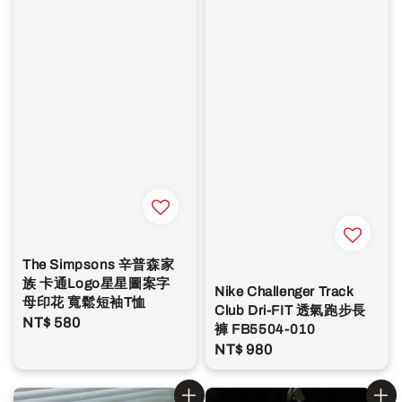
The Simpsons 辛普森家
族 卡通Logo星星圖案字
Nike Challenger Track
母印花 寬鬆短袖T恤
Club Dri-FIT 透氣跑步長
Regular
NT$ 580
褲 FB5504-010
price
Regular
NT$ 980
price