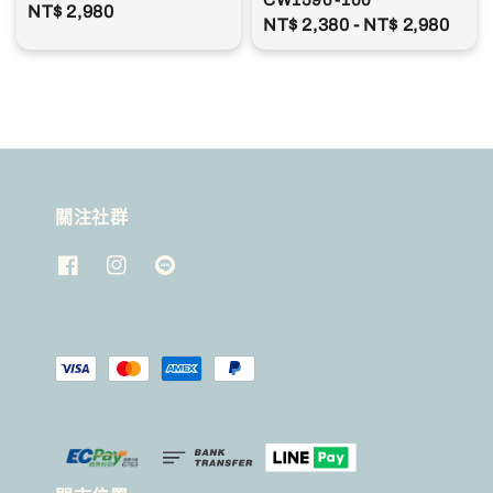
CW1590-100
Regular
NT$ 2,980
Regular
NT$ 2,380
-
NT$ 2,980
price
price
關注社群