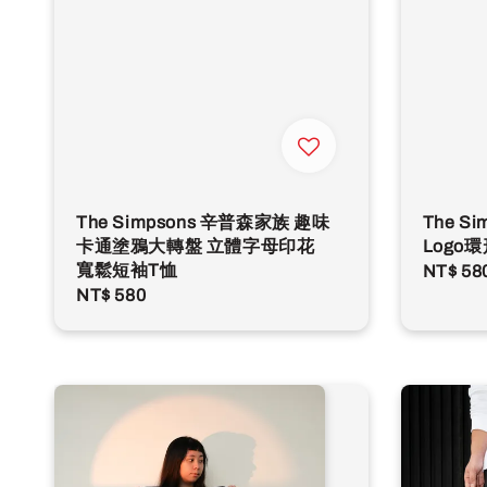
The Simpsons 辛普森家族 趣味
The S
卡通塗鴉大轉盤 立體字母印花
Logo
寬鬆短袖T恤
Regula
NT$ 58
Regular
NT$ 580
price
price