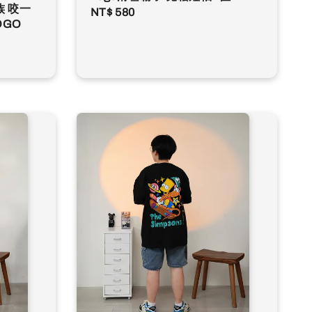
家族 咬一
Regular
NT$ 580
OGO
price