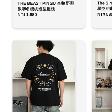
The S
THE BEAST PINGU 企鵝 野獸
星空油
派聯名櫻桃造型抱枕
Regula
NT$ 58
Regular
NT$ 1,680
price
price