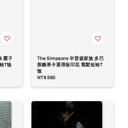
家族 霸子
The Simpsons 辛普森家族 多巴
袖T恤
胺糖果卡通滑板印花 寬鬆短袖T
恤
Regular
NT$ 580
price