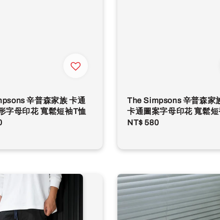
impsons 辛普森家族 卡通
The Simpsons 辛普森
環形字母印花 寬鬆短袖T恤
卡通圖案字母印花 寬鬆短
r
0
Regular
NT$ 580
price